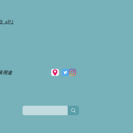
B 4PJ
录用途