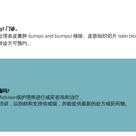
ry) 门诊。
理表皮囊肿 (lumps and bumps) 移除、皮肤组织切片 (skin biop
转诊方可预约。
瘾吗?
on Adviser或护理师进行戒菸咨询和治疗。
培训，以协助和支持你戒烟，并能提供最新的处方戒菸药物。