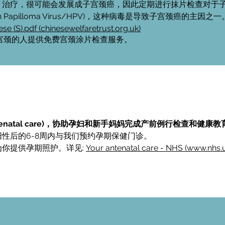
、治疗，很可能会发展成子宫颈癌，因此定期进行抹片检查对于
 Papilloma Virus/HPV)，这种病毒是导致子宫颈癌的主
se (S).pdf (chinesewelfaretrust.org.uk)
子宫颈的人提供免费宫颈涂片检查服务。
enatal care)，协助孕妇和新手妈妈完成产前例行检查和健康
性后的6-8周内与我们预约孕期保健门诊。
你提供孕期照护。详见:
Your antenatal care - NHS (www.nhs.